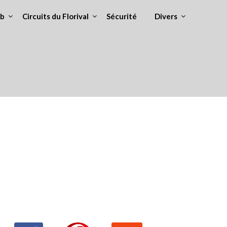
ub
Circuits du Florival
Sécurité
Divers