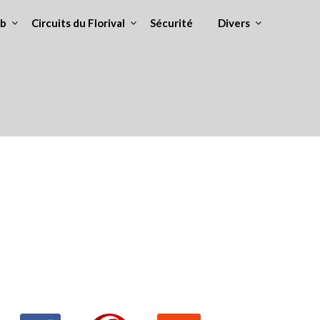
ub
Circuits du Florival
Sécurité
Divers