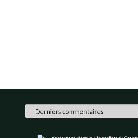
Derniers commentaires
zimmermann pierre
sur
Journalière du Capora