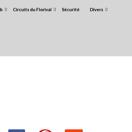
ub
Circuits du Florival
Sécurité
Divers