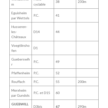
38
230m
m
cyclable
Eguisheim
P.C.
41
par Wettols
Husseren-
les-
D14
44
Châteaux
Voegtlinsho
D1
fen
Gueberswih
P.C.
49
r
Pfaffenheim
P.C.
52
Rouffach
P.C.
55
200m
Merxheim
P.C. et D15
60
par Gundols
GUEBWILL
D3bis
67
290m