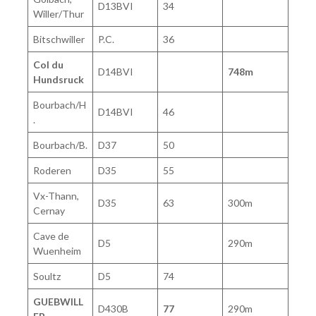
D13BVI
34
Willer/Thur
Bitschwiller
P.C.
36
Col du
D14BVI
748m
Hundsruck
Bourbach/H
D14BVI
46
.
Bourbach/B.
D37
50
Roderen
D35
55
Vx-Thann,
D35
63
300m
Cernay
Cave de
D5
290m
Wuenheim
Soultz
D5
74
GUEBWILL
D430B
77
290m