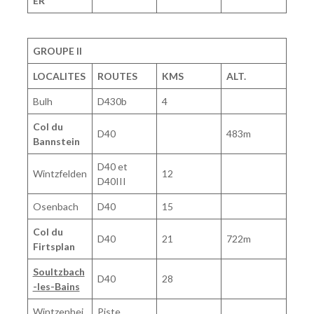
ER
GROUPE II
LOCALITES
ROUTES
KMS
ALT.
Bulh
D430b
4
Col du
D40
483m
Bannstein
D40 et
Wintzfelden
12
D40III
Osenbach
D40
15
Col du
D40
21
722m
Firtsplan
Soultzbach
D40
28
-les-Bains
Wintzenhei
Piste