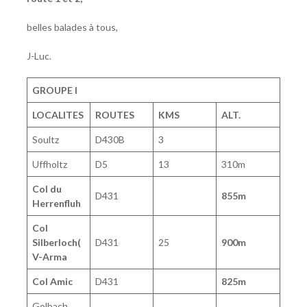
belles balades à tous,
J-Luc.
GROUPE I
LOCALITES
ROUTES
KMS
ALT.
Soultz
D430B
3
Uffholtz
D5
13
310m
Col du
D431
855m
Herrenfluh
Col
Silberloch(
D431
25
900m
V-Arma
Col Amic
D431
825m
Golbach,