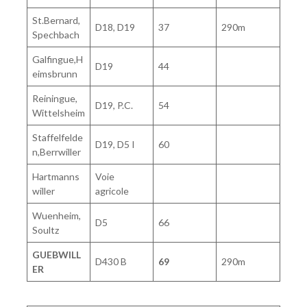
St.Bernard,
D18, D19
37
290m
Spechbach
Galfingue,H
D19
44
eimsbrunn
Reiningue,
D19, P.C.
54
Wittelsheim
Staffelfelde
D19, D5 I
60
n,Berrwiller
Hartmanns
Voie
willer
agricole
Wuenheim,
D5
66
Soultz
GUEBWILL
D430 B
69
290m
ER