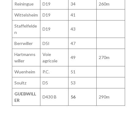
Reiningue
D19
34
260m
Wittelsheim
D19
41
Staffelfelde
D19
43
n
Berrwiller
D5I
47
Hartmanns
Voie
49
270m
willer
agricole
Wuenheim
P.C.
51
Soultz
D5
53
GUEBWILL
D430 B
56
290m
ER