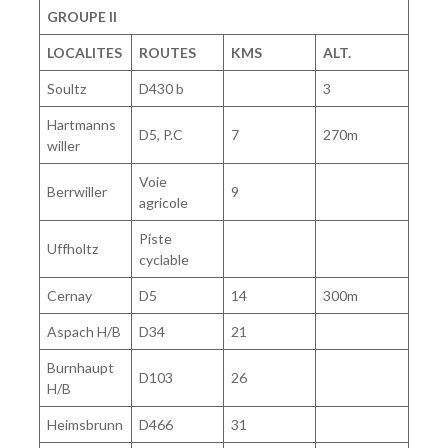
GROUPE II
LOCALITES
ROUTES
KMS
ALT.
Soultz
D430 b
3
Hartmanns
D5, P.C
7
270m
willer
Voie
Berrwiller
9
agricole
Piste
Uffholtz
cyclable
Cernay
D5
14
300m
Aspach H/B
D34
21
Burnhaupt
D103
26
H/B
Heimsbrunn
D466
31