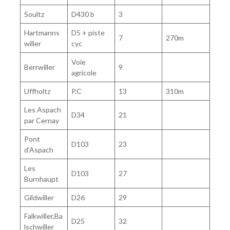
Soultz
D430 b
3
Hartmanns
D5 + piste
7
270m
willer
cyc
Voie
Berrwiller
9
agricole
Uffholtz
P.C
13
310m
Les Aspach
D34
21
par Cernay
Pont
D103
23
d’Aspach
Les
D103
27
Burnhaupt
Gildwiller
D26
29
Falkwiller,Ba
D25
32
lschwiller