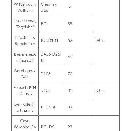
Wittersdorf,
Chem.agr,
55
Walheim
D16
Luemschwil,
P.C.
58
Tagolshei
Illfurth, les
P.C.,D18 I
62
290 m
Spechbach
Bernwiller,A
D466, D26
65
mmerzwil
II
Burnhaupt/
D103
70
B/H
Aspach/B/H
D103
81
300 m
, Cernay
Berrwiller,H
P.C., V.A.
89
artmanns
Cave
Wuenhei,So
P.C. ,D5
93