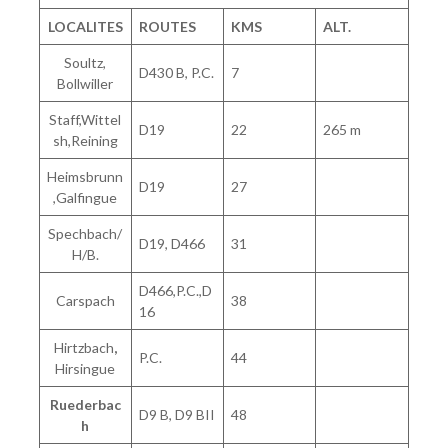
LOCALITES
ROUTES
KMS
ALT.
Soultz,
D430 B, P.C.
7
Bollwiller
Staff,Wittel
D19
22
265 m
sh,Reining
Heimsbrunn
D19
27
,Galfingue
Spechbach/
D19, D466
31
H/B.
D466,P.C.,D
Carspach
38
16
Hirtzbach
,
P.C.
44
Hirsingue
Ruederbac
D9 B, D9 BII
48
h