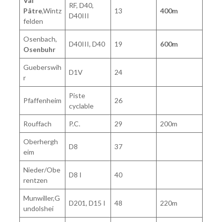
Val
RF, D40,
Pâtre
,Wintz
13
400m
D40III
felden
Osenbach,
D40III, D40
19
600m
Osenbuhr
Gueberswih
D1V
24
r
Piste
Pfaffenheim
26
cyclable
Rouffach
P.C.
29
200m
Oberhergh
D8
37
eim
Nieder/Obe
D8 I
40
rentzen
Munwiller,G
D201, D15 I
48
220m
undolshei