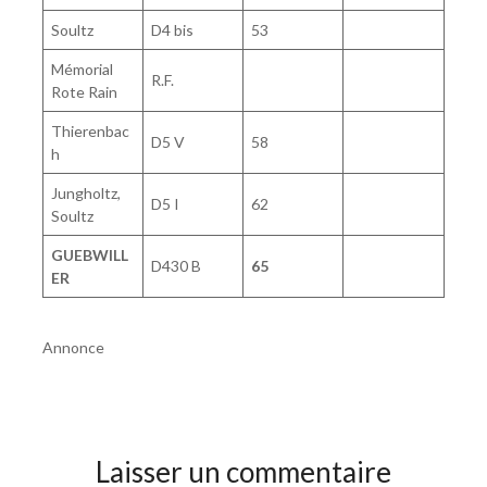
Soultz
D4 bis
53
Mémorial
R.F.
Rote Rain
Thierenbac
D5 V
58
h
Jungholtz,
D5 I
62
Soultz
GUEBWILL
D430 B
65
ER
Annonce
Laisser un commentaire