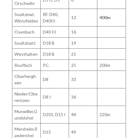
Orschwihr
Soultzmat,
RF, D40,
13
400m
Wintzfelden
D40III
Osenbach
D40 III
16
Soultzmatt
D18 B
19
Westhalten
D18 B
21
Rouffach
P.C.
25
200m
Oberhergh
D8
33
eim
Nieder/Obe
D8 I
36
rentzen
Munwiller,G
D201, D15 I
44
220m
undolshei
Merxheim,R
D15
49
aedershei