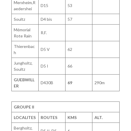
Merxheim,R
D15
53
aedershei
Soultz
D4 bis
57
Mémorial
R.F.
Rote Rain
Thierenbac
D5 V
62
h
Jungholtz,
D5 I
66
Soultz
GUEBWILL
D430B
69
290m
ER
GROUPE II
LOCALITES
ROUTES
KMS
ALT.
Bergholtz,
D5 II, D5
6