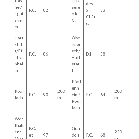
tols
Hus
des
hei/
sere
P.C.
82
5
53
Egui
n les
Chât
shei
C.
ea
m
Hatt
Obe
stat
rmor
t/Pf
sch/
P.C.
86
D1
58
affe
Hatt
nhei
stat
m
t
Pfaff
enh
Rouf
200
200
P.C.
90
eim/
P.C.
64
fach
m
m
Rouf
fach
Wes
thalt
P.C.
Gun
en/
220
et
97
dols
P.C.
68
Orsc
m