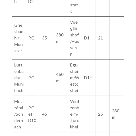
h
D2
stat
t
Voe
Grie
gtlin
sbac
380
shof
h /
P.C.
35
D1
21
m
/Hus
Mun
sere
ster
n
Lutt
Egui
enba
shei
460
ch/
P.C.
m/W
D14
m
Muhl
ettol
bach
shei
Met
Wint
zéral
P.C.
zenh
230
/Son
et
45
eim/
25
m
dern
D10
Turc
ach
khei