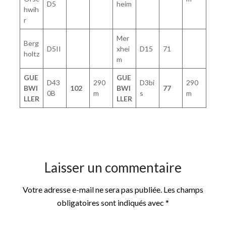
D5
heim
hwih
r
Mer
Berg
D5II
xhei
D15
71
holtz
m
GUE
GUE
D43
290
D3bi
290
BWI
102
BWI
77
0B
m
s
m
LLER
LLER
Laisser un commentaire
Votre adresse e-mail ne sera pas publiée.
Les champs
obligatoires sont indiqués avec
*