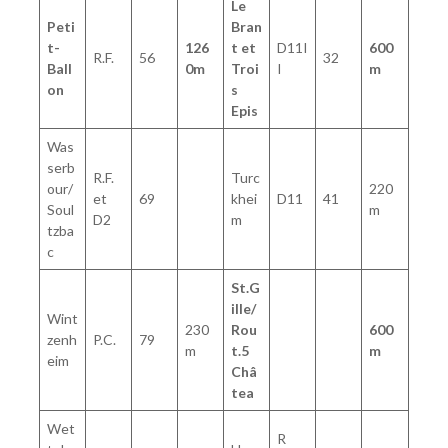
Le
Peti
Bran
t-
126
t et
D11I
600
R.F.
56
32
Ball
0m
Troi
I
m
on
s
Epis
Was
serb
R.F.
Turc
our/
220
et
69
khei
D11
41
Soul
m
D2
m
tzba
c
St.G
ille/
Wint
230
Rou
600
zenh
P.C.
79
m
t.5
m
eim
Châ
tea
Wet
R