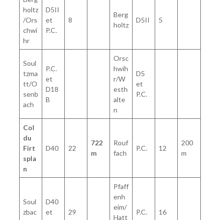
holtz
D5II
Berg
/Ors
et
8
D5II
5
holtz
chwi
P.C.
hr
Orsc
Soul
P.C.
hwih
tzma
D5
et
r/W
tt/O
et
D18
esth
senb
P.C.
B
alte
ach
n
Col
du
722
Rouf
200
Firt
D40
22
P.C.
12
m
fach
m
spla
n
Pfaff
enh
Soul
D40
eim/
zbac
et
29
P.C.
16
Hatt