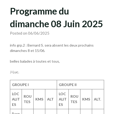
Programme du
dimanche 08 Juin 2025
Posted on 06/06/2025
info grp.2 : Bernard S. sera absent les deux prochains
dimanches 8 et 15/06.
belles balades à toutes et tous,
J-Luc.
GROUPE I
GROUPE II
LOC
LOC
ROU
ROU
ALIT
KMS
ALT
ALIT
KMS
ALT.
TES
TES
ES
ES
Berg