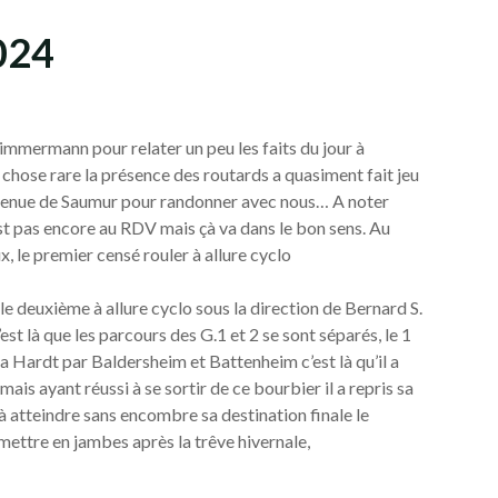
024
immermann pour relater un peu les faits du jour à
hose rare la présence des routards a quasiment fait jeu
venue de Saumur pour randonner avec nous… A noter
’est pas encore au RDV mais çà va dans le bon sens. Au
x, le premier censé rouler à allure cyclo
le deuxième à allure cyclo sous la direction de Bernard S.
st là que les parcours des G.1 et 2 se sont séparés, le 1
la Hardt par Baldersheim et Battenheim c’est là qu’il a
ais ayant réussi à se sortir de ce bourbier il a repris sa
à atteindre sans encombre sa destination finale le
emettre en jambes après la trêve hivernale,