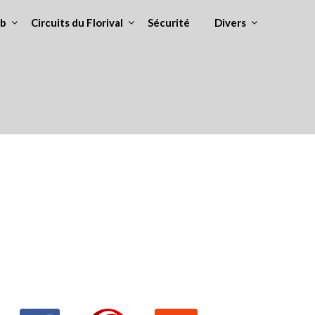
ub
Circuits du Florival
Sécurité
Divers