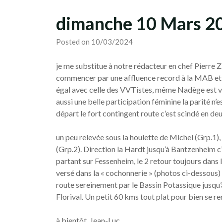
dimanche 10 Mars 2
Posted on 10/03/2024
je me substitue à notre rédacteur en chef Pierre Z
commencer par une affluence record à la MAB et c
égal avec celle des VVTistes, même Nadège est 
aussi une belle participation féminine la parité n
départ le fort contingent route c’est scindé en deu
un peu relevée sous la houlette de Michel (Grp.1), 
(Grp.2). Direction la Hardt jusqu’à Bantzenheim c’e
partant sur Fessenheim, le 2 retour toujours dans 
versé dans la « cochonnerie » (photos ci-dessous) m
route sereinement par le Bassin Potassique jusqu’
Florival. Un petit 60 kms tout plat pour bien se r
à bientôt, Jean-Luc.